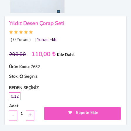
Yıldız Desen Çorap Seti
( 0
Yorum
)
|
Yorum Ekle
110,00
200,00
Kdv Dahil
Ürün Kodu:
7632
Stok:
Seçiniz
BEDEN SEÇİNİZ
0.12
Adet
Sepete Ekle
-
+