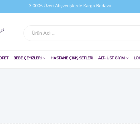
3.000₺ Üzeri Alışverişlerde Kargo Bedava
OPET
BEBE ÇEYİZLERİ
HASTANE ÇIKIŞ SETLERİ
ALT- ÜST GİYİM
LO