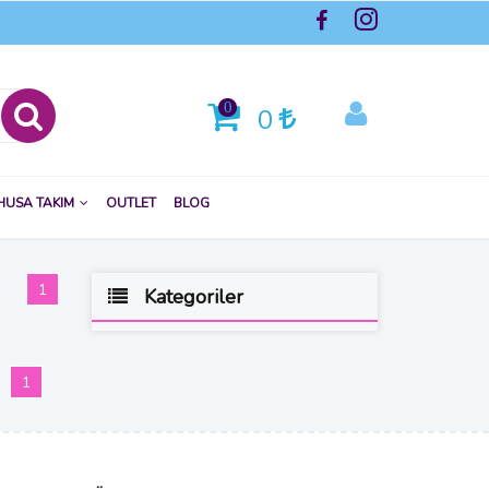
0
0
HUSA TAKIM
OUTLET
BLOG
(current)
1
Kategoriler
(current)
1