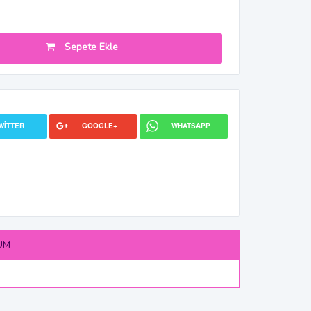
Sepete Ekle
WITTER
GOOGLE+
WHATSAPP
UM