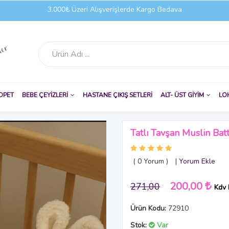
3.000₺ Üzeri Alışverişlerde Kargo Bedava
OPET
BEBE ÇEYİZLERİ
HASTANE ÇIKIŞ SETLERİ
ALT- ÜST GİYİM
LO
Tatlı Tavşan Muslin Bat
( 0
Yorum
)
|
Yorum Ekle
200,00
271,00
Kdv 
Ürün Kodu:
72910
Stok:
Var