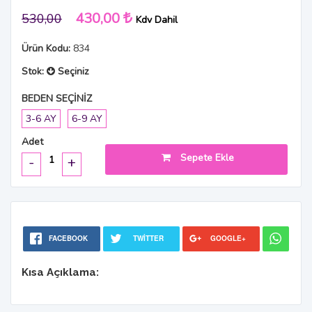
430,00
530,00
Kdv Dahil
Ürün Kodu:
834
Stok:
Seçiniz
BEDEN SEÇİNİZ
3-6 AY
6-9 AY
Adet
Sepete Ekle
-
+
FACEBOOK
TWITTER
GOOGLE+
Kısa Açıklama: