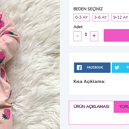
BEDEN SEÇİNİZ
0-3 AY
3-6 AY
9-12 AY
Adet
-
+
FACEBOOK
T
Kısa Açıklama:
ÜRÜN AÇIKLAMASI
YOR