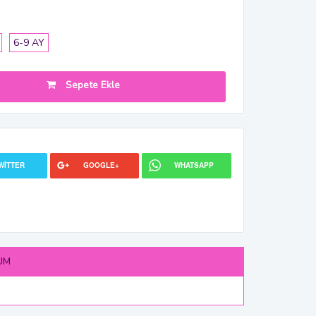
6-9 AY
Sepete Ekle
WITTER
GOOGLE+
WHATSAPP
UM