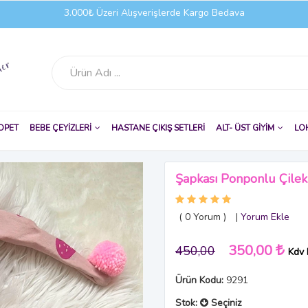
3.000₺ Üzeri Alışverişlerde Kargo Bedava
OPET
BEBE ÇEYİZLERİ
HASTANE ÇIKIŞ SETLERİ
ALT- ÜST GİYİM
LO
Şapkası Ponponlu Çile
( 0
Yorum
)
|
Yorum Ekle
350,00
450,00
Kdv 
Ürün Kodu:
9291
Stok:
Seçiniz