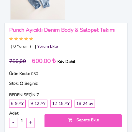
Punch Ayıcıklı Denim Body & Salopet Takımı
( 0
Yorum
)
|
Yorum Ekle
600,00
750,00
Kdv Dahil
Ürün Kodu:
050
Stok:
Seçiniz
BEDEN SEÇİNİZ
6-9 AY
9-12 AY
12-18 AY
18-24 ay
Adet
Sepete Ekle
-
+