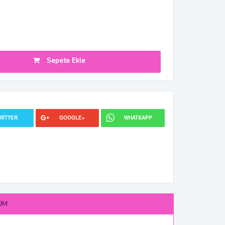
Sepete Ekle
WITTER
GOOGLE+
WHATSAPP
UM