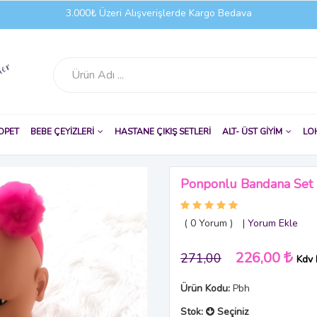
3.000₺ Üzeri Alışverişlerde Kargo Bedava
OPET
BEBE ÇEYİZLERİ
HASTANE ÇIKIŞ SETLERİ
ALT- ÜST GİYİM
LO
Ponponlu Bandana Set
( 0
Yorum
)
|
Yorum Ekle
226,00
271,00
Kdv 
Ürün Kodu:
Pbh
Stok:
Seçiniz