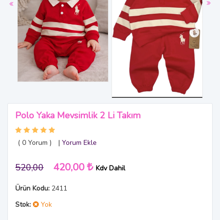
Polo Yaka Mevsimlik 2 Li Takım
( 0
Yorum
)
|
Yorum Ekle
420,00
520,00
Kdv Dahil
Ürün Kodu:
2411
Stok:
Yok