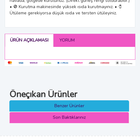
havada, gölgede kurutunuz. (Direkt güneş rengi soldurabilir.)
• 🚫 Kurutma makinesinde yüksek ısıda kurutmayınız. • 🧷
Ütüleme gerekiyorsa düşük ısıda ve tersten ütüleyiniz.
ÜRÜN AÇIKLAMASI
YORUM
Öneçıkan Ürünler
Benzer Ürünler
Son Baktıklarınız