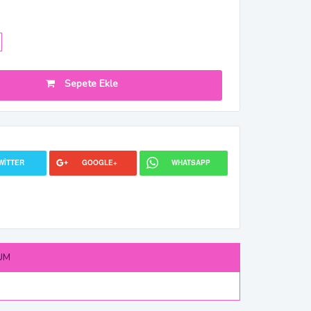
Sepete Ekle
WITTER
GOOGLE+
WHATSAPP
UM