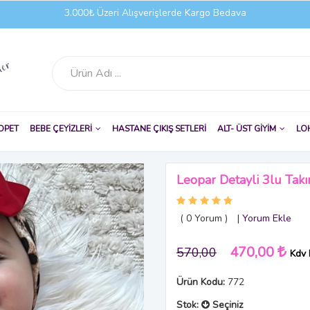
3.000₺ Üzeri Alışverişlerde Kargo Bedava
OPET
BEBE ÇEYİZLERİ
HASTANE ÇIKIŞ SETLERİ
ALT- ÜST GİYİM
LO
Leopar Detayli 3lu Tak
( 0
Yorum
)
|
Yorum Ekle
470,00
570,00
Kdv 
Ürün Kodu:
772
Stok:
Seçiniz