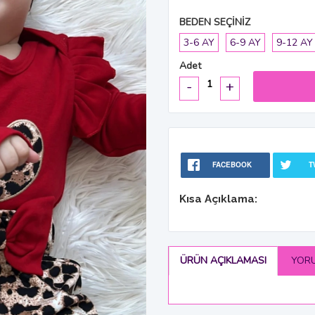
BEDEN SEÇİNİZ
3-6 AY
6-9 AY
9-12 AY
Adet
-
+
FACEBOOK
T
Kısa Açıklama:
ÜRÜN AÇIKLAMASI
YOR