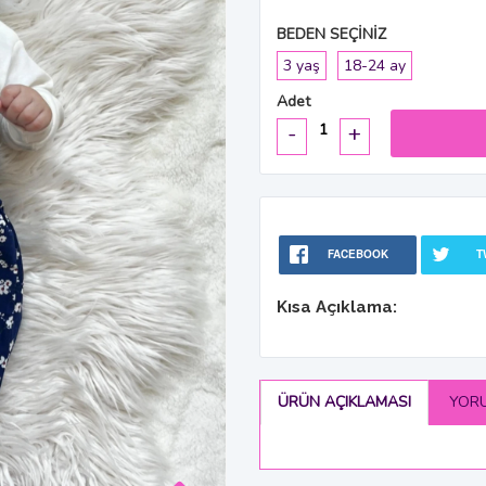
BEDEN SEÇİNİZ
3 yaş
18-24 ay
Adet
-
+
FACEBOOK
T
Kısa Açıklama:
ÜRÜN AÇIKLAMASI
YOR