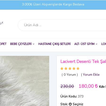
3.000₺ Üzeri Alışverişlerde Kargo Bedava
OPET
BEBE ÇEYİZLERİ
HASTANE ÇIKIŞ SETLERİ
ALT- ÜST GİYİM
LO
Lacivert Desenli Tek Şa
( 0
Yorum
)
|
Yorum Ekle
180,00
230,00
Kdv 
Ürün Kodu:
373
Stok:
Seçiniz