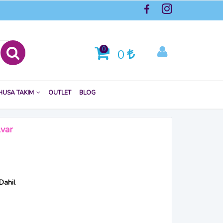
0
0
HUSA TAKIM
OUTLET
BLOG
lvar
Dahil