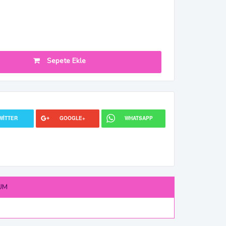
Sepete Ekle
WITTER
GOOGLE+
WHATSAPP
UM