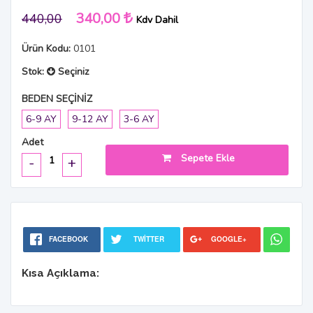
340,00
440,00
Kdv Dahil
Ürün Kodu:
0101
Stok:
Seçiniz
BEDEN SEÇİNİZ
6-9 AY
9-12 AY
3-6 AY
Adet
Sepete Ekle
-
+
FACEBOOK
TWITTER
GOOGLE+
Kısa Açıklama: