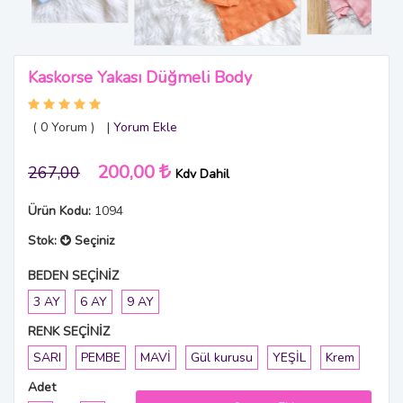
Kaskorse Yakası Düğmeli Body
( 0
Yorum
)
|
Yorum Ekle
200,00
267,00
Kdv Dahil
Ürün Kodu:
1094
Stok:
Seçiniz
BEDEN SEÇİNİZ
3 AY
6 AY
9 AY
RENK SEÇİNİZ
SARI
PEMBE
MAVİ
Gül kurusu
YEŞİL
Krem
Adet