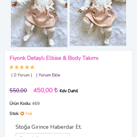
Fiyonk Detaylı Elbise & Body Takımı
( 0
Yorum
)
|
Yorum Ekle
450,00
550,00
Kdv Dahil
Ürün Kodu:
469
Stok:
Yok
Stoğa Girince Haberdar Et.