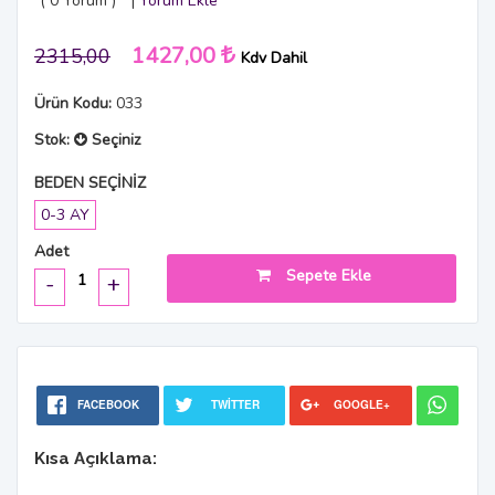
( 0
Yorum
)
|
Yorum Ekle
1427,00
2315,00
Kdv Dahil
Ürün Kodu:
033
Stok:
Seçiniz
BEDEN SEÇİNİZ
0-3 AY
Adet
Sepete Ekle
-
+
FACEBOOK
TWITTER
GOOGLE+
Kısa Açıklama: