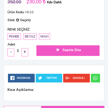
230,00
350,00
Kdv Dahil
Ürün Kodu:
Nh16
Stok:
Seçiniz
RENK SEÇİNİZ
PEMBE
BEYAZ
MAVİ
Adet
Sepete Ekle
-
+
FACEBOOK
TWITTER
GOOGLE+
Kısa Açıklama: