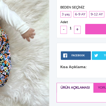
BEDEN SEÇİNİZ
3 yaş
6-9 AY
9-12 AY
Adet
-
+
FACEBOOK
T
Kısa Açıklama:
ÜRÜN AÇIKLAMASI
YOR