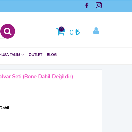
0
0
HUSA TAKIM
OUTLET
BLOG
lvar Seti (bone Dahil Değildir)
Dahil