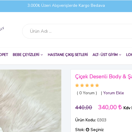
3.000₺ Üzeri Alışverişlerde Kargo Bedava
OPET
BEBE ÇEYİZLERİ
HASTANE ÇIKIŞ SETLERİ
ALT- ÜST GİYİM
LO
Çiçek Desenli Body & Şa
( 0
Yorum
)
|
Yorum Ekle
340,00
440,00
Kdv 
Ürün Kodu:
0303
Stok:
Seçiniz