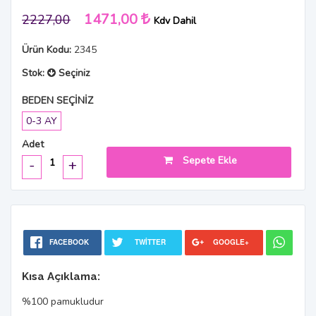
1471,00
2227,00
Kdv Dahil
Ürün Kodu:
2345
Stok:
Seçiniz
BEDEN SEÇİNİZ
0-3 AY
Adet
Sepete Ekle
-
+
FACEBOOK
TWITTER
GOOGLE+
Kısa Açıklama:
%100 pamukludur